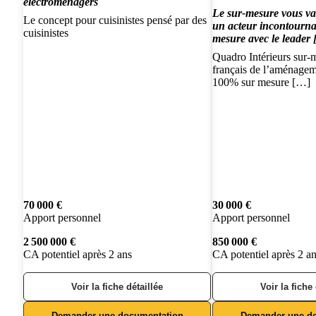
électroménagers
Le sur-mesure vous va 
Le concept pour cuisinistes pensé par des
un acteur incontourna
cuisinistes
mesure avec le leader
Quadro Intérieurs sur-m
français de l’aménagem
100% sur mesure […]
70 000 €
30 000 €
Apport personnel
Apport personnel
2 500 000 €
850 000 €
CA potentiel après 2 ans
CA potentiel après 2 a
Voir la fiche détaillée
Voir la fiche
Demander une documentation
Demander une d