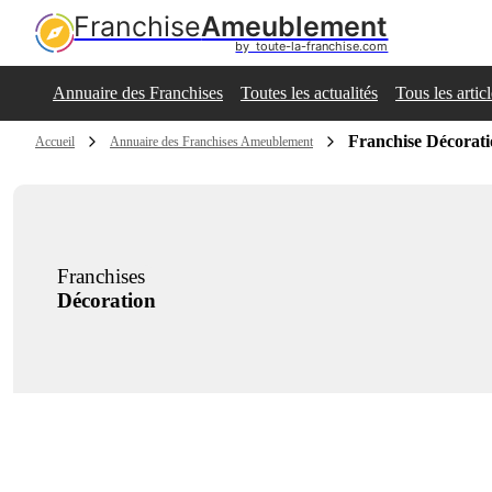
Franchise
Ameublement
by  toute-la-franchise.com
Annuaire des Franchises
Toutes les actualités
Tous les artic
Franchise Décorat
Accueil
Annuaire des Franchises Ameublement
Franchises
Décoration